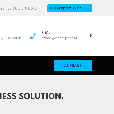
EF Lackprofi Wien
ag : 08:00 bis 18:00 Uhr
E-Mail
9, 1230 Wien
office@eflackprofi.at
ANFRAGE
NESS SOLUTION.