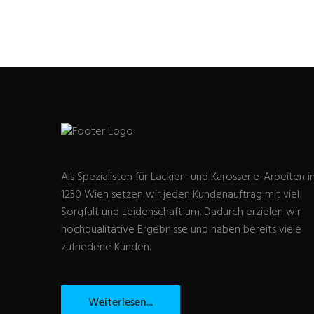
Als Spezialisten für Lackier- und Karosserie-Arbeiten i
1230 Wien setzen wir jeden Kundenauftrag mit viel
Sorgfalt und Leidenschaft um. Dadurch erzielen wir
hochqualitative Ergebnisse und haben bereits viele
zufriedene Kunden.
Weiterlesen...