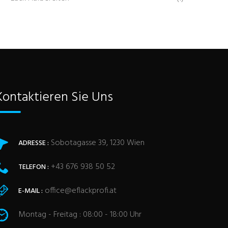
Kontaktieren Sie Uns
Sobotagasse 39, 1230 Wien
ADRESSE :
+43 676 938 50 52
TELEFON :
office@eflackprofi.at
E-MAIL :
Montag - Freitag : 08:00 - 18:00 Uhr