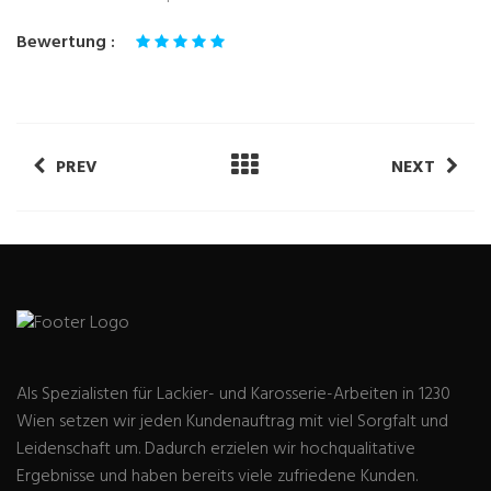
Bewertung :
PREV
NEXT
Als Spezialisten für Lackier- und Karosserie-Arbeiten in 1230
Wien setzen wir jeden Kundenauftrag mit viel Sorgfalt und
Leidenschaft um. Dadurch erzielen wir hochqualitative
Ergebnisse und haben bereits viele zufriedene Kunden.